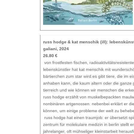
russ hodge & kat menschik (ill): lebenskünst
galiani, 2024
26.80 €
von frostfesten fischen, radioaktivitätsresisten
lebenskünstler hat kat menschik mit wunderschö
bärtierchen zum star wird.es gibt tiere, die im e
anhaben kann, die kaum altern oder die ganze g
tierreich und wie können wir menschen die erk
russ hodge erzählt von muskelbepackten maulwu
nonbinären artgenossen. nebenbei erklärt er di
können, um einige probleme der welt zu beheb
russ hodge hat einen traumjob: er übersetzt sp
zentrum für molekulare medizin in berlin stellt e
jahrelanger, oft mühseliger kleinstarbeit herausf