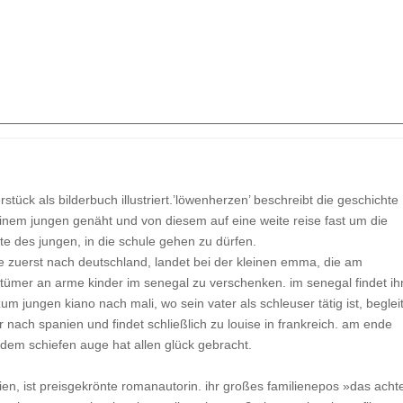
rstück als bilderbuch illustriert.’löwenherzen’ beschreibt die geschichte
inem jungen genäht und von diesem auf eine weite reise fast um die
tte des jungen, in die schule gehen zu dürfen.
e zuerst nach deutschland, landet bei der kleinen emma, die am
tümer an arme kinder im senegal zu verschenken. im senegal findet ih
m jungen kiano nach mali, wo sein vater als schleuser tätig ist, beglei
 nach spanien und findet schließlich zu louise in frankreich. am ende
t dem schiefen auge hat allen glück gebracht.
rgien, ist preisgekrönte romanautorin. ihr großes familienepos »das acht