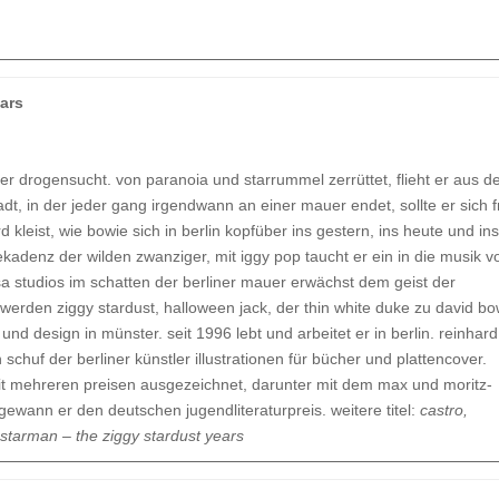
ears
r drogensucht. von paranoia und starrummel zerrüttet, flieht er aus 
tadt, in der jeder gang irgendwann an einer mauer endet, sollte er sich f
ard kleist, wie bowie sich in berlin kopfüber ins gestern, ins heute und ins
kadenz der wilden zwanziger, mit iggy pop taucht er ein in die musik v
a studios im schatten der berliner mauer erwächst dem geist der
 werden ziggy stardust, halloween jack, der thin white duke zu david bo
und design in münster. seit 1996 lebt und arbeitet er in berlin. reinhard
 schuf der berliner künstler illustrationen für bücher und plattencover.
 mit mehreren preisen ausgezeichnet, darunter mit dem max und moritz-
gewann er den deutschen jugendliteraturpreis. weitere titel:
castro,
starman – the ziggy stardust years