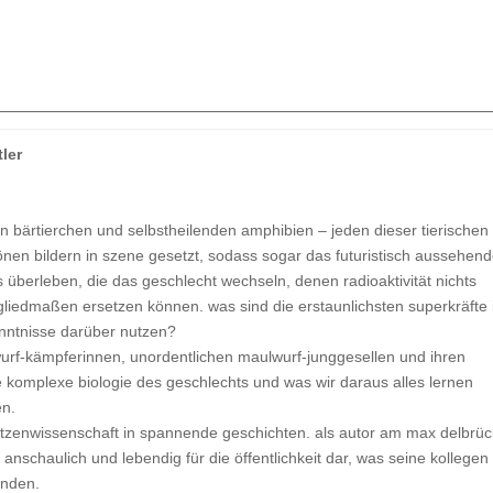
ler
ten bärtierchen und selbstheilenden amphibien – jeden dieser tierischen
nen bildern in szene gesetzt, sodass sogar das futuristisch aussehen
is überleben, die das geschlecht wechseln, denen radioaktivität nichts
liedmaßen ersetzen können. was sind die erstaunlichsten superkräfte
enntnisse darüber nutzen?
rf-kämpferinnen, unordentlichen maulwurf-junggesellen und ihren
e komplexe biologie des geschlechts und was wir daraus alles lernen
en.
itzenwissenschaft in spannende geschichten. als autor am max delbrüc
r anschaulich und lebendig für die öffentlichkeit dar, was seine kollegen 
inden.