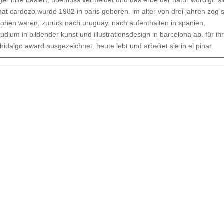
er hilfe basiert, überfluss vermeidet und das erbe der natur würdigt. si
nat cardozo wurde 1982 in paris geboren. im alter von drei jahren zog s
geflohen waren, zurück nach uruguay. nach aufenthalten in spanien,
tudium in bildender kunst und illustrationsdesign in barcelona ab. für ih
hidalgo award ausgezeichnet. heute lebt und arbeitet sie in el pinar.