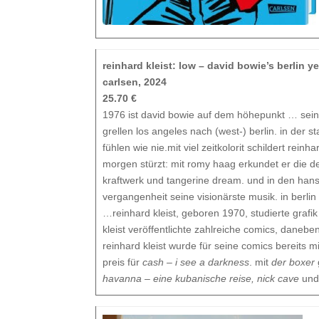
reinhard kleist: low – david bowie’s berlin y
carlsen, 2024
25.70 €
1976 ist david bowie auf dem höhepunkt … seine
grellen los angeles nach (west-) berlin. in der s
fühlen wie nie.mit viel zeitkolorit schildert reinh
morgen stürzt: mit romy haag erkundet er die de
kraftwerk und tangerine dream. und in den hans
vergangenheit seine visionärste musik. in berlin
…reinhard kleist, geboren 1970, studierte grafik 
kleist veröffentlichte zahlreiche comics, daneben
reinhard kleist wurde für seine comics bereits
preis für
cash – i see a darkness
. mit
der boxer
havanna – eine kubanische reise,
nick cave
und