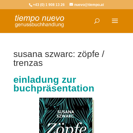
+43 (0) 1 908 13 26
nuevo@tiempo.at
susana szwarc: zöpfe /
trenzas
einladung zur
buchpräsentation