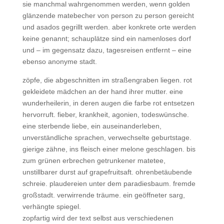
sie manchmal wahrgenommen werden, wenn golden
glänzende matebecher von person zu person gereicht
und asados gegrillt werden. aber konkrete orte werden
keine genannt; schauplätze sind ein namenloses dorf
und – im gegensatz dazu, tagesreisen entfernt – eine
ebenso anonyme stadt.
zöpfe, die abgeschnitten im straßengraben liegen. rot
gekleidete mädchen an der hand ihrer mutter. eine
wunderheilerin, in deren augen die farbe rot entsetzen
hervorruft. fieber, krankheit, agonien, todeswünsche.
eine sterbende liebe, ein auseinanderleben,
unverständliche sprachen, verwechselte geburtstage.
gierige zähne, ins fleisch einer melone geschlagen. bis
zum grünen erbrechen getrunkener matetee,
unstillbarer durst auf grapefruitsaft. ohrenbetäubende
schreie. plaudereien unter dem paradiesbaum. fremde
großstadt. verwirrende träume. ein geöffneter sarg,
verhängte spiegel.
zopfartig wird der text selbst aus verschiedenen