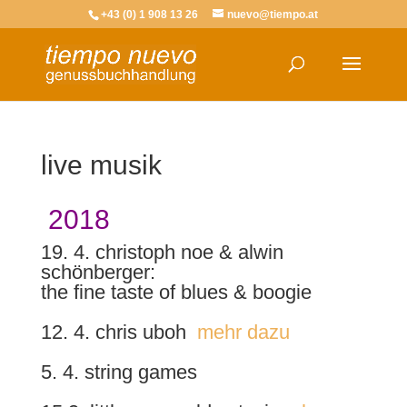
+43 (0) 1 908 13 26
nuevo@tiempo.at
live musik
2018
19. 4. christoph noe & alwin
schönberger:
the fine taste of blues & boogie
12. 4. chris uboh
mehr dazu
5. 4. string games