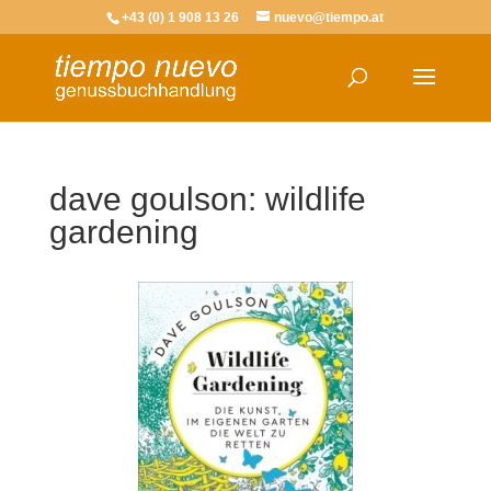
+43 (0) 1 908 13 26
nuevo@tiempo.at
dave goulson: wildlife
gardening