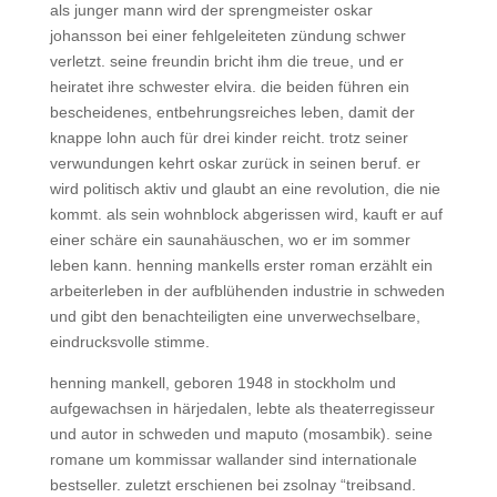
als junger mann wird der sprengmeister oskar
johansson bei einer fehlgeleiteten zündung schwer
verletzt. seine freundin bricht ihm die treue, und er
heiratet ihre schwester elvira. die beiden führen ein
bescheidenes, entbehrungsreiches leben, damit der
knappe lohn auch für drei kinder reicht. trotz seiner
verwundungen kehrt oskar zurück in seinen beruf. er
wird politisch aktiv und glaubt an eine revolution, die nie
kommt. als sein wohnblock abgerissen wird, kauft er auf
einer schäre ein saunahäuschen, wo er im sommer
leben kann. henning mankells erster roman erzählt ein
arbeiterleben in der aufblühenden industrie in schweden
und gibt den benachteiligten eine unverwechselbare,
eindrucksvolle stimme.
henning mankell, geboren 1948 in stockholm und
aufgewachsen in härjedalen, lebte als theaterregisseur
und autor in schweden und maputo (mosambik). seine
romane um kommissar wallander sind internationale
bestseller. zuletzt erschienen bei zsolnay “treibsand.