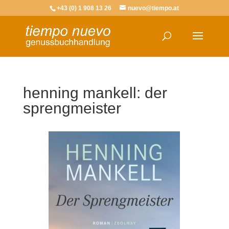
+43 (0) 1 908 13 26
nuevo@tiempo.at
henning mankell: der
sprengmeister