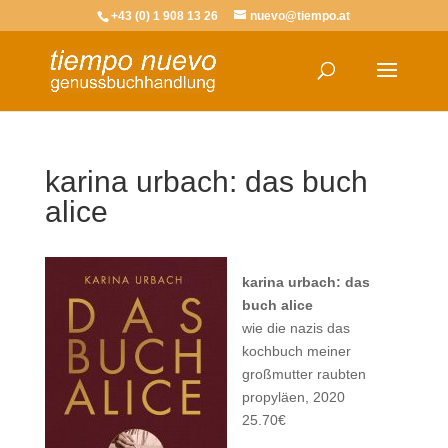
+43 (0) 1 908 13 26
nuevo@tiempo.at
karina urbach: das buch
alice
karina urbach: das
buch alice
wie die nazis das
kochbuch meiner
großmutter raubten
propyläen, 2020
25.70€