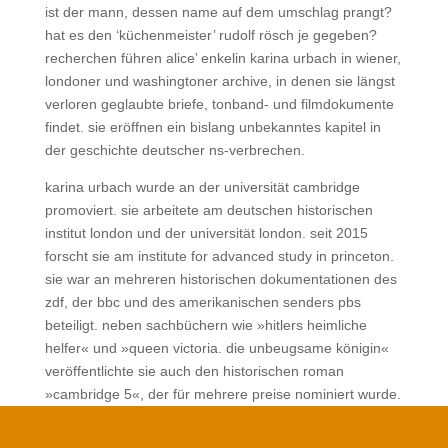
ist der mann, dessen name auf dem umschlag prangt?
hat es den ‘küchenmeister’ rudolf rösch je gegeben?
recherchen führen alice’ enkelin karina urbach in wiener,
londoner und washingtoner archive, in denen sie längst
verloren geglaubte briefe, tonband- und filmdokumente
findet. sie eröffnen ein bislang unbekanntes kapitel in
der geschichte deutscher ns-verbrechen.
karina urbach wurde an der universität cambridge
promoviert. sie arbeitete am deutschen historischen
institut london und der universität london. seit 2015
forscht sie am institute for advanced study in princeton.
sie war an mehreren historischen dokumentationen des
zdf, der bbc und des amerikanischen senders pbs
beteiligt. neben sachbüchern wie »hitlers heimliche
helfer« und »queen victoria. die unbeugsame königin«
veröffentlichte sie auch den historischen roman
»cambridge 5«, der für mehrere preise nominiert wurde.