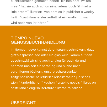
buchillustration gemacht. neben “kleines boot, weites
meer” hat sie auch schon nina ladens buch “if i had a
little dream” illustriert, von dem es in publisher’s weekly
heißt: “castrillons erster auftritt ist ein knaller … man
wird noch von ihr hören.”
TIEMPO NUEVO
GENUSSBUCHHANDLUNG
im tiempo nuevo kannst du entspannt schmökern, dazu
gibt’s espresso, tee oder ein glas wein. komm auf den
geschmack! wir sind auch analog für euch da und
nehmen uns zeit für beratung und suche nach
vergriffenen büchern. unsere schwerpunkte:
zeitgenössische belletristik * reiseliteratur * jüdisches
wien * kinderbücher * kochen * graphic novels * libros en
castellano * english literature * literatura italiana
ÜBERSICHT