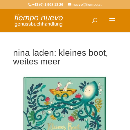
+43 (0) 1 908 13 26
nuevo@tiempo.at
nina laden: kleines boot,
weites meer