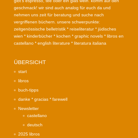
gibt’s espresso, tee oder ein glas wein. komm auf den
geschmack! wir sind auch analog für euch da und
nehmen uns zeit für beratung und suche nach
vergriffenen büchern. unsere schwerpunkte:
zeitgenössische belletristik * reiseliteratur * jüdisches
wien * kinderbücher * kochen * graphic novels * libros en
castellano * english literature * literatura italiana
ÜBERSICHT
start
libros
buch-tipps
danke * gracias * farewell
Newsletter
castellano
deutsch
2025 libros