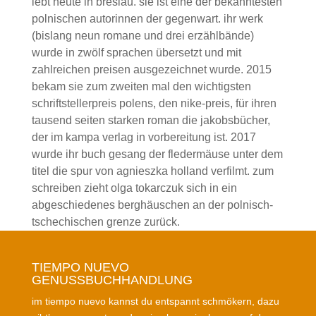
lebt heute in breslau. sie ist eine der bekanntesten
polnischen autorinnen der gegenwart. ihr werk
(bislang neun romane und drei erzählbände)
wurde in zwölf sprachen übersetzt und mit
zahlreichen preisen ausgezeichnet wurde. 2015
bekam sie zum zweiten mal den wichtigsten
schriftstellerpreis polens, den nike-preis, für ihren
tausend seiten starken roman die jakobsbücher,
der im kampa verlag in vorbereitung ist. 2017
wurde ihr buch gesang der fledermäuse unter dem
titel die spur von agnieszka holland verfilmt. zum
schreiben zieht olga tokarczuk sich in ein
abgeschiedenes berghäuschen an der polnisch-
tschechischen grenze zurück.
TIEMPO NUEVO
GENUSSBUCHHANDLUNG
im tiempo nuevo kannst du entspannt schmökern, dazu