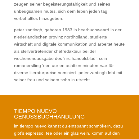
zeugen seiner begeisterungsfähigkeit und seines
unbeugsamen mutes, sich dem leben jeden tag
vorbehaltlos hinzugeben.
peter zantingh, geboren 1983 in heerhugowaard in der
niederländischen provinz nordholland, studierte
wirtschaft und digitale kommunikation und arbeitet heute
als stellvertretender chefredakteur bei der
wochenendausgabe des ‘nrc handelsblad’. sein
romanerstling ‘een uur en achttien minuten’ war für
diverse literaturpreise nominiert. peter zantingh lebt mit
seiner frau und seinem sohn in utrecht.
TIEMPO NUEVO
GENUSSBUCHHANDLUNG
im tiempo nuevo kannst du entspannt schmökern, dazu
gibt’s espresso, tee oder ein glas wein. komm auf den