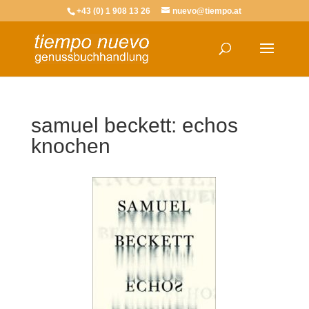
+43 (0) 1 908 13 26
nuevo@tiempo.at
samuel beckett: echos
knochen