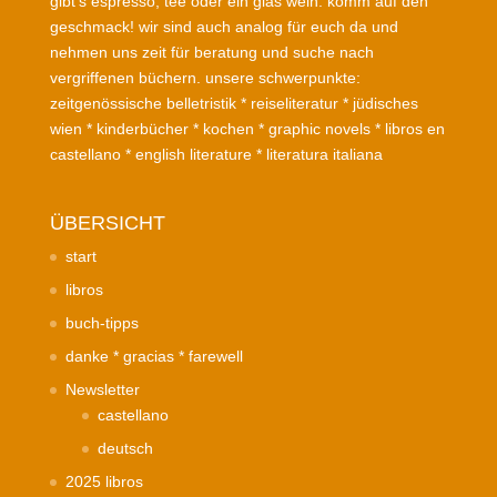
gibt’s espresso, tee oder ein glas wein. komm auf den
geschmack! wir sind auch analog für euch da und
nehmen uns zeit für beratung und suche nach
vergriffenen büchern. unsere schwerpunkte:
zeitgenössische belletristik * reiseliteratur * jüdisches
wien * kinderbücher * kochen * graphic novels * libros en
castellano * english literature * literatura italiana
ÜBERSICHT
start
libros
buch-tipps
danke * gracias * farewell
Newsletter
castellano
deutsch
2025 libros